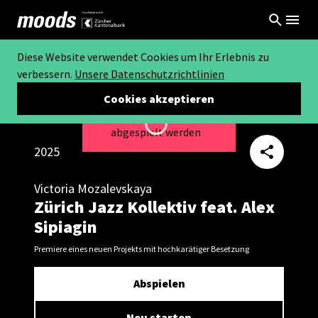
Diese Website verwendet Cookies um Ihr Erlebnis zu
verbessern.
Unsere Datenschutzrichtlinien
Cookies akzeptieren
Dieses Video kann nicht
Loading...
abgespielt werden
2025
Victoria Mozalevskaya
Zürich Jazz Kollektiv feat. Alex
Sipiagin
Premiere eines neuen Projekts mit hochkarätiger Besetzung
Abspielen
Neu starten