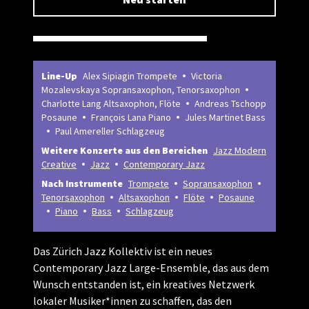
Line-Up
Alex Sipiagin Trompete
Victoria
Mozalevskaya Sopransaxophon, Tenorsaxophon
Charlotte Lang Altsaxophon, Flöte
Andreas Tschopp
Posaune
François Lana Piano
Jules Martinet Bass
Paul Amereller Schlagzeug
Weitere Konzerte aus den Bereichen
Jazz Modern
Creative
Jazz
Contemporary Jazz
Nach Instrumente
Trompete
Sopransaxophon
Tenorsaxophon
Altsaxophon
Flöte
Posaune
Piano
Bass
Schlagzeug
Das Zürich Jazz Kollektiv ist ein neues
Contemporary Jazz Large-Ensemble, das aus dem
Wunsch entstanden ist, ein kreatives Netzwerk
lokaler Musiker*innen zu schaffen, das den