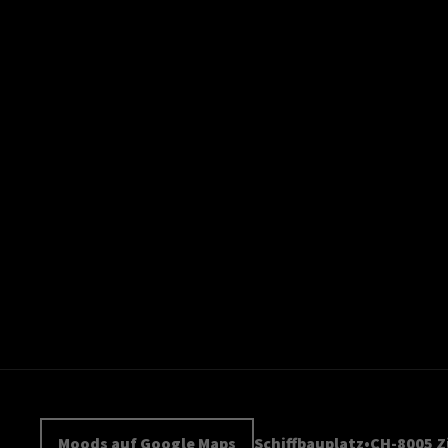
Moods auf Google Maps
Schiffbauplatz
CH-8005 Z