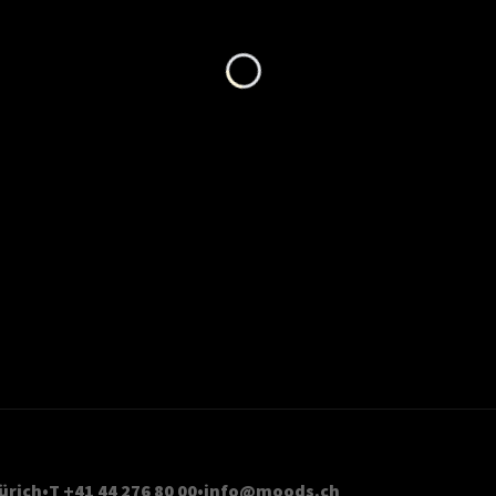
Loading...
ürich
T +41 44 276 80 00
info@moods.ch