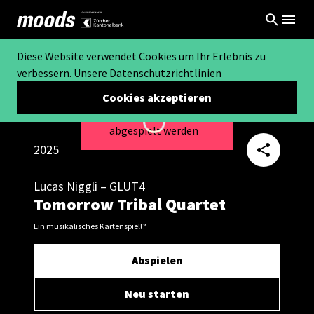
Diese Website verwendet Cookies um Ihr Erlebnis zu
verbessern.
Unsere Datenschutzrichtlinien
Cookies akzeptieren
Dieses Video kann nicht
Loading...
abgespielt werden
2025
Lucas Niggli – GLUT4
Tomorrow Tribal Quartet
Ein musikalisches Kartenspiel!?
Abspielen
Neu starten