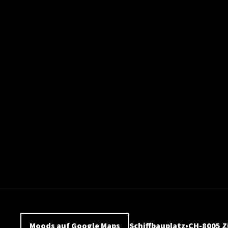
Moods auf Google Maps
Schiffbauplatz
CH-8005 Z