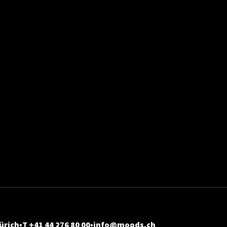
ürich
T +41 44 276 80 00
info@moods.ch