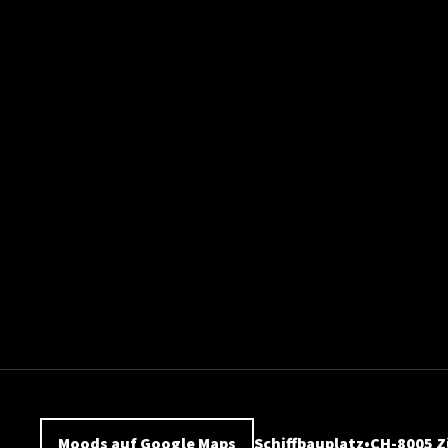
Moods auf Google Maps
Schiffbauplatz
CH-8005 Z