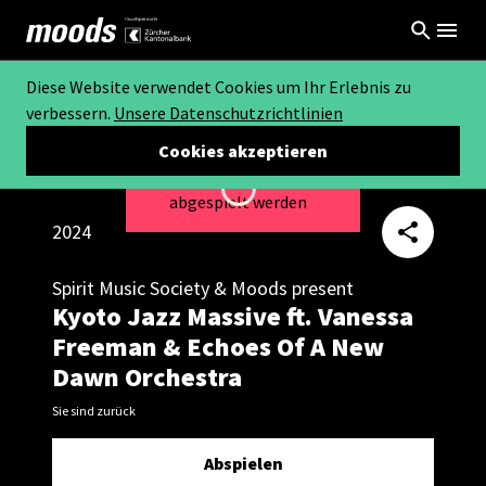
Diese Website verwendet Cookies um Ihr Erlebnis zu
verbessern.
Unsere Datenschutzrichtlinien
Cookies akzeptieren
Dieses Video kann nicht
Loading...
abgespielt werden
2024
Spirit Music Society & Moods present
Kyoto Jazz Massive ft. Vanessa
Freeman & Echoes Of A New
Dawn Orchestra
Sie sind zurück
Abspielen