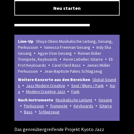
Neu starten
Line-Up
Shuya Okino Musikalische Leitung, Gesang,
Perkussion
Vanessa Freeman Gesang
Indy Eka
Gesang
Agyei Osei Gesang
Roman Didier
Trompete, Keyboards
Kevin Lebellec Gitarre
Eli
Frot Keyboards
Carel Cleril Bass
James Müller
Perkussion
Jean-Baptiste Palies Schlagzeug
Weitere Konzerte aus den Bereichen
Global Sound
s
Jazz Modern Creative
Soul / Blues / Funk
Asi
a
Modern Creative Jazz
Funk
Nach Instrumente
Musikalische Leitung
Gesang
Perkussion
Trompete
Keyboards
Gitarre
Bass
Schlagzeug
Das genreübergreifende Projekt Kyoto Jazz