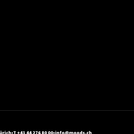
ürich
T +41 44 276 80 00
info@moods.ch