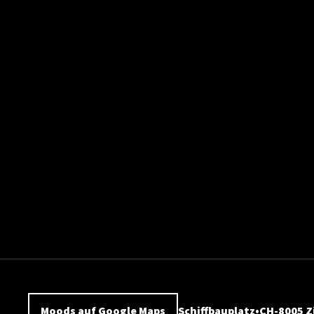
Moods auf Google Maps
Schiffbauplatz
CH-8005 Z