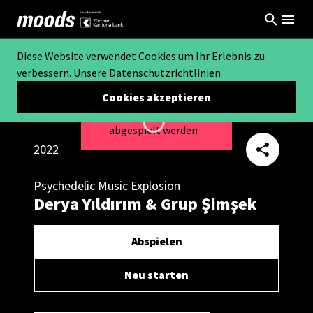
Diese Website verwendet Cookies um Ihr Erlebnis zu
verbessern.
Unsere Datenschutzrichtlinien
Cookies akzeptieren
Dieses Video kann nicht
Loading...
abgespielt werden
2022
Psychedelic Music Explosion
Derya Yıldırım & Grup Şimşek
Abspielen
Neu starten