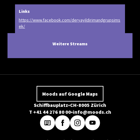
Links
https://www.facebook.com/deryayildirimandgrupsims
ek/
Weitere Streams
Moods auf Google Maps
Schiffbauplatz
CH-8005 Zürich
T +41 44 276 80 00
info@moods.ch