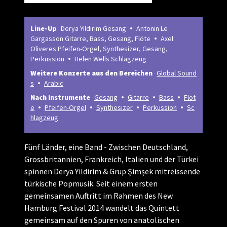
Line-Up
Derya Yıldırım Gesang
Antonin Le
Gargasson Gitarre, Bass, Gesang, Flöte
Axel
Oliveres Pfeifen-Orgel, Synthesizer, Gesang,
Perkussion
Helen Wells Schlagzeug
Weitere Konzerte aus den Bereichen
Global Sound
s
Arabic
Nach Instrumente
Gesang
Gitarre
Bass
Flöt
e
Pfeifen-Orgel
Synthesizer
Perkussion
Sc
hlagzeug
Fünf Länder, eine Band - Zwischen Deutschland,
Grossbritannien, Frankreich, Italien und der Türkei
spinnen Derya Yildirim & Grup Şimşek mitreissende
türkische Popmusik. Seit einem ersten
gemeinsamen Auftritt im Rahmen des New
Hamburg Festival 2014 wandelt das Quintett
gemeinsam auf den Spuren von anatolischen