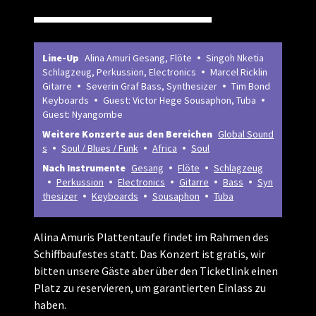
Line-Up
Alina Amuri Gesang, Flöte
Singoh Nketia
Schlagzeug, Perkussion, Electronics
Marcel Ricklin
Gitarre
Severin Graf Bass, Synthesizer
Tim Bond
Keyboards
Guest: Victor Hege Sousaphon, Tuba
Guest: Nyangombe
Weitere Konzerte aus den Bereichen
Global Sound
s
Soul / Blues / Funk
Africa
Soul
Nach Instrumente
Gesang
Flöte
Schlagzeug
Perkussion
Electronics
Gitarre
Bass
Syn
thesizer
Keyboards
Sousaphon
Tuba
Alina Amuris Plattentaufe findet im Rahmen des
Schiffbaufestes statt. Das Konzert ist gratis, wir
bitten unsere Gäste aber über den Ticketlink einen
Platz zu reservieren, um garantierten Einlass zu
haben.