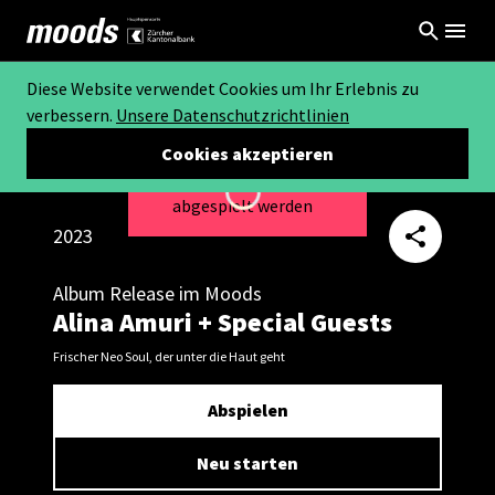
Diese Website verwendet Cookies um Ihr Erlebnis zu
verbessern.
Unsere Datenschutzrichtlinien
Cookies akzeptieren
Dieses Video kann nicht
Loading...
abgespielt werden
2023
Album Release im Moods
Alina Amuri + Special Guests
Frischer Neo Soul, der unter die Haut geht
Abspielen
Neu starten