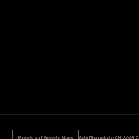
Moods auf Google Maps
Schiffbauplatz
CH-8005 Z