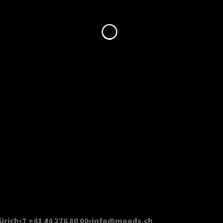
Loading...
ürich
T +41 44 276 80 00
info@moods.ch