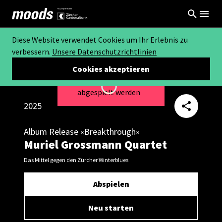
Diese Website verwendet Cookies um Ihr Erlebnis zu
verbessern.
Unsere Datenschutzrichtlinien
Cookies akzeptieren
Dieses Video kann nicht
Loading...
abgespielt werden
2025
Album Release «Breakthrough»
Muriel Grossmann Quartet
Das Mittel gegen den Zürcher Winterblues
Abspielen
Neu starten