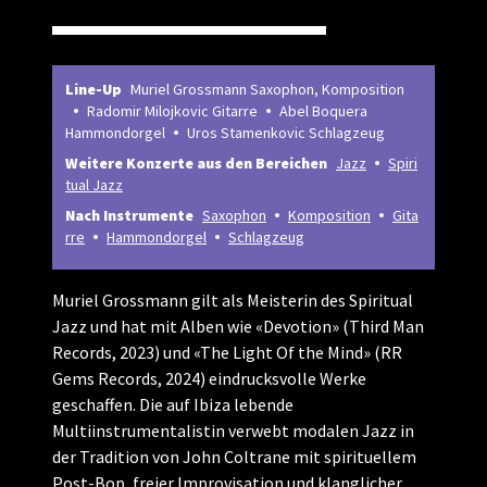
Line-Up
Muriel Grossmann Saxophon, Komposition
Radomir Milojkovic Gitarre
Abel Boquera
Hammondorgel
Uros Stamenkovic Schlagzeug
Weitere Konzerte aus den Bereichen
Jazz
Spiri
tual Jazz
Nach Instrumente
Saxophon
Komposition
Gita
rre
Hammondorgel
Schlagzeug
Muriel Grossmann gilt als Meisterin des Spiritual
Jazz und hat mit Alben wie «Devotion» (Third Man
Records, 2023) und «The Light Of the Mind» (RR
Gems Records, 2024) eindrucksvolle Werke
geschaffen. Die auf Ibiza lebende
Multiinstrumentalistin verwebt modalen Jazz in
der Tradition von John Coltrane mit spirituellem
Post-Bop, freier Improvisation und klanglicher