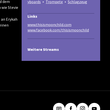
nd dem
yboards
Trompete
Schlagzeug
 wie Stevie
Links
t an Erykah
www.thisismoonchild.com
 einen
www.facebook.com/thisismoonchild
Weitere Streams