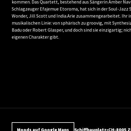
kommen. Das Quartett, bestehend aus Sängerin Amber Navr
Schlagzeuger Efajemue Etoroma, hat sich in der Soul-Jazz 
Wonder, Jill Scott und India.Arie zusammengearbeitet. Ihr 
musikalischen Linie: von sphärisch zu groovig, mit Synthesi
Badu oder Robert Glasper, und doch sind sie einzigartig; n
eigenen Charakter gibt.
Moods auf Google Maps
Schiffbauplatz
CH-8005 Z