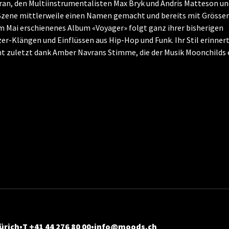
an, den Multiinstrumentalisten Max Bryk und Andris Matteson u
Szene mittlerweile einen Namen gemacht und bereits mit Grössen
im Mai erschienenes Album «Voyager» folgt ganz ihrer bisherigen
zer-Klängen und Einflüssen aus Hip-Hop und Funk. Ihr Stil erinner
icht zuletzt dank Amber Navrans Stimme, die der Musik Moonchilds
ürich
T +41 44 276 80 00
info@moods.ch