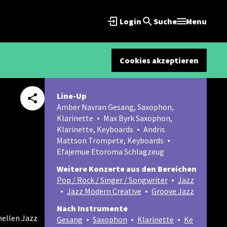
Login
Suche
Menu
Cookies akzeptieren
Line-Up
Amber Navran Gesang, Saxophon,
Klarinette
Max Byrk Saxophon,
Klarinette, Keyboards
Andris
Mattson Trompete, Keyboards
Efajemue Etoroma Schlagzeug
Weitere Konzerte aus den Bereichen
Pop / Rock / Singer / Songwriter
Jazz
Jazz Modern Creative
Groove Jazz
Nach Instrumente
nellen Jazz
Gesang
Saxophon
Klarinette
Ke