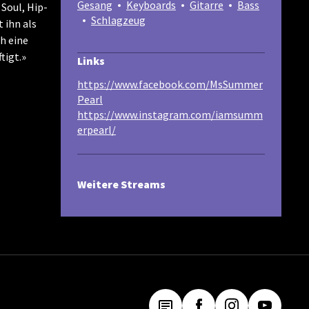
Gesang
Keyboards
Gitarre
Bass
Soul, Hip-
Schlagzeug
 ihn als
h eine
tigt.»
Links
https://www.facebook.com/MsSummer
Pearl
https://www.instagram.com/iamsumm
erpearl/
Weitere Streams