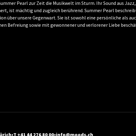
ummer Pearl zur Zeit die Musikwelt im Sturm. Ihr Sound aus Jazz, 
nert, ist mächtig und zugleich berührend. Summer Pearl beschreibt
on über unsere Gegenwart. Sie ist sowohl eine persönliche als auc
ichen Befreiung sowie mit gewonnener und verlorener Liebe beschäf
ürich
T +41 44 276 80 00
info@moods.ch