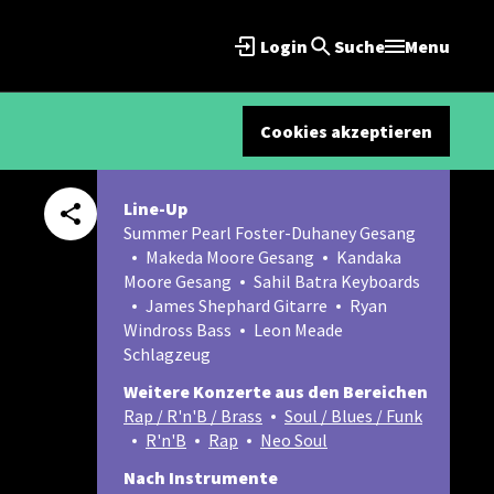
Login
Suche
Menu
Cookies akzeptieren
Line-Up
Summer Pearl Foster-Duhaney Gesang
Makeda Moore Gesang
Kandaka
Moore Gesang
Sahil Batra Keyboards
James Shephard Gitarre
Ryan
Windross Bass
Leon Meade
Schlagzeug
Weitere Konzerte aus den Bereichen
Rap / R'n'B / Brass
Soul / Blues / Funk
R'n'B
Rap
Neo Soul
Nach Instrumente