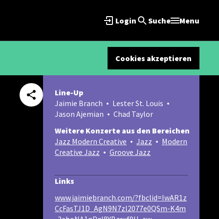
Login
Suche
Menu
Cookies akzeptieren
Line-Up
Jaimie Branch
Lester St. Louis
Jason Ajemian
Chad Taylor
Weitere Konzerte aus den Bereichen
Jazz Modern Creative
Jazz
Modern
Creative Jazz
Groove Jazz
Links
www.jaimiebranch.com/?fbclid=IwAR1z
CcFasTJ1D_AgN9N7zl2077e0QSm-K4m