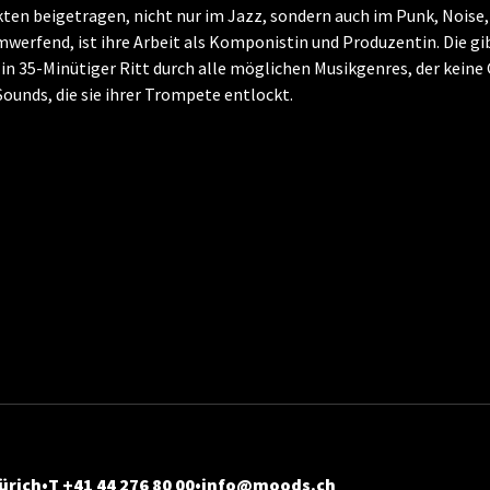
kten beigetragen, nicht nur im Jazz, sondern auch im Punk, Noise,
erfend, ist ihre Arbeit als Komponistin und Produzentin. Die gi
in 35-Minütiger Ritt durch alle möglichen Musikgenres, der keine
nds, die sie ihrer Trompete entlockt.
ürich
T +41 44 276 80 00
info@moods.ch