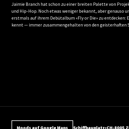
Jaimie Branch hat schon zu einer breiten Palette von Proje
und Hip-Hop. Noch etwas weniger bekannt, aber genauso umw
erstmals auf ihrem Debütalbum «Fly or Die» zu entdecken: E
kennt — immer zusammengehalten von den geisterhaften Sou
Moods auf Google Maps
Schiffbauplatz
CH-8005 Z