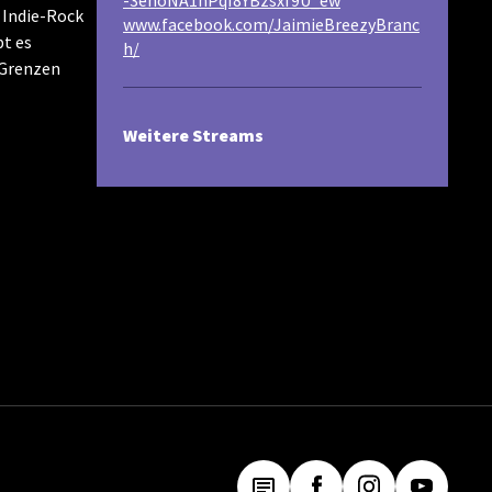
-3ehoNA1nPqI8YBzsxf9U_ew
 Indie-Rock
www.facebook.com/JaimieBreezyBranc
bt es
h/
 Grenzen
Weitere Streams