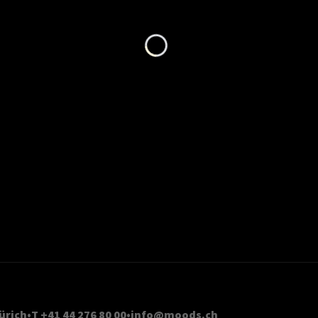
Loading...
ürich
T +41 44 276 80 00
info@moods.ch