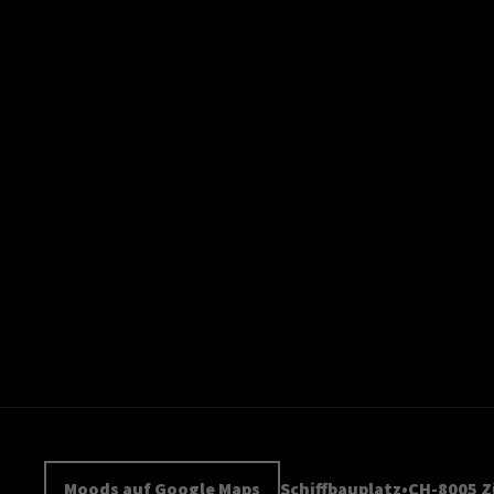
Moods auf Google Maps
Schiffbauplatz
CH-8005 Z