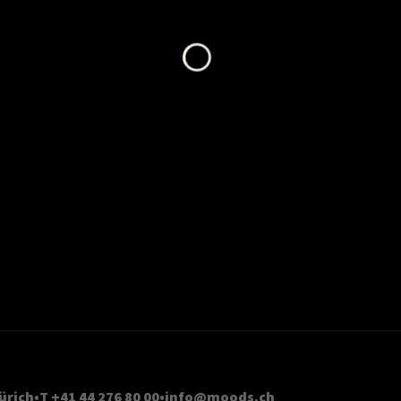
Loading...
ürich
T +41 44 276 80 00
info@moods.ch