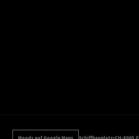
Moods auf Google Maps
Schiffbauplatz
CH-8005 Z