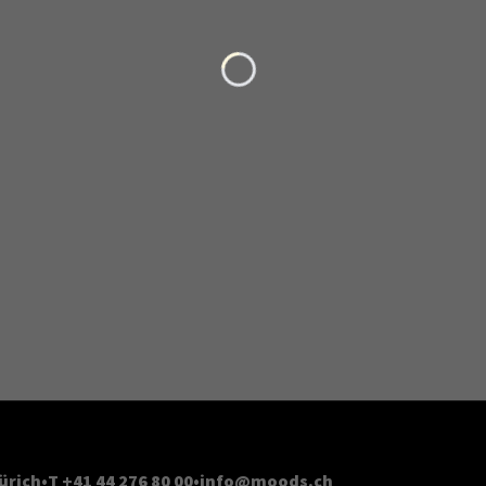
Loading...
ürich
T +41 44 276 80 00
info@moods.ch