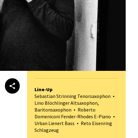
Line-Up
Sebastian Strinning Tenorsaxophon
Lino Blöchlinger Altsaxophon,
Baritonsaxophon
Roberto
Domeniconi Fender-Rhodes E-Piano
Urban Lienert Bass
Reto Eisenring
Schlagzeug