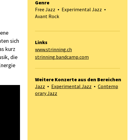
Genre
Free Jazz
Experimental Jazz
Avant Rock
zene
ten sich
Links
as kurz
www.strinning.ch
sik, die
strinning.bandcamp.com
Energie
Weitere Konzerte aus den Bereichen
Jazz
Experimental Jazz
Contemp
orary Jazz