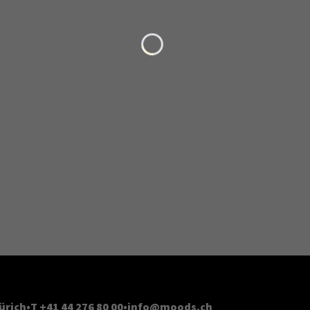
Loading...
ürich
T +41 44 276 80 00
info@moods.ch