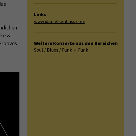
das
Links
www.idanielsenbass.com
hrlichen
rke &
 Grooves
Weitere Konzerte aus den Bereichen
Soul / Blues / Funk
Funk