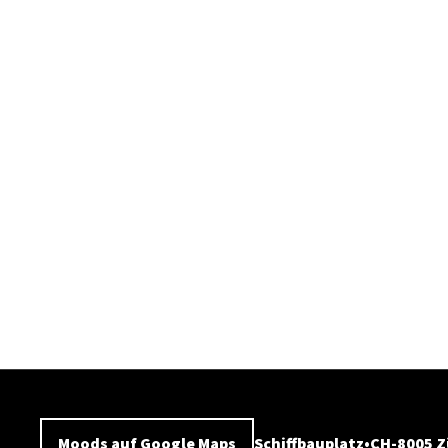
Moods auf Google Maps
Schiffbauplatz
CH-8005 Z