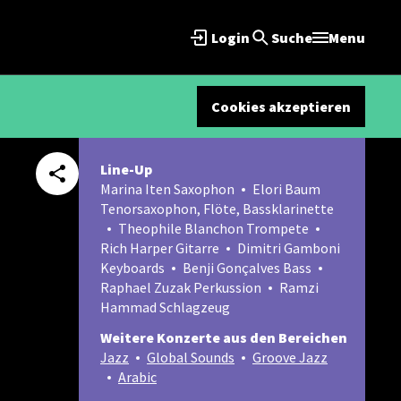
Login
Suche
Menu
Cookies akzeptieren
Line-Up
Marina Iten Saxophon
Elori Baum
Tenorsaxophon, Flöte, Bassklarinette
Theophile Blanchon Trompete
Rich Harper Gitarre
Dimitri Gamboni
Keyboards
Benji Gonçalves Bass
Raphael Zuzak Perkussion
Ramzi
Hammad Schlagzeug
Weitere Konzerte aus den Bereichen
Jazz
Global Sounds
Groove Jazz
Arabic