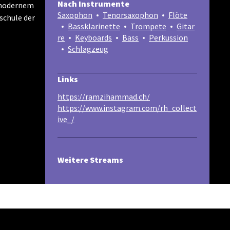
Nach Instrumente
 modernem
Saxophon
Tenorsaxophon
Flöte
schule der
Bassklarinette
Trompete
Gitar
re
Keyboards
Bass
Perkussion
Schlagzeug
Links
https://ramzihammad.ch/
https://www.instagram.com/rh_collect
ive_/
Weitere Streams