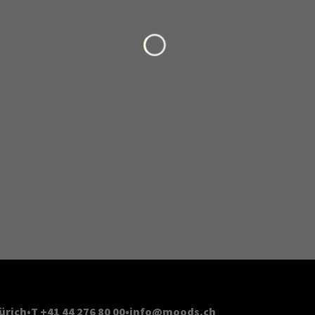
Loading...
ürich
T +41 44 276 80 00
info@moods.ch