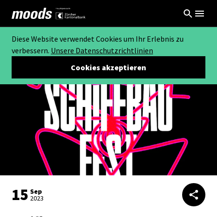
Diese Website verwendet Cookies um Ihr Erlebnis zu
verbessern.
Unsere Datenschutzrichtlinien
Cookies akzeptieren
15
Sep
2023