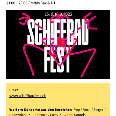
21:00 - 23:00 Freddy Sax & DJ
Links
www.schiffbaufest.ch
Weitere Konzerte aus den Bereichen
Pop / Rock / Singer /
Songwriter
Electronic / Party
Global Sounds